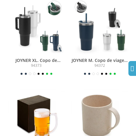
JOYNER XL. Copo de
JOYNER M. Copo de viagem
viagem térmico, de grande
térmico e compacto, em
94373
94372
dimensão, em aço
aço inox 91% reciclado de
inoxidável 91% reciclado
parede dupla isolada a
de parede dupla isolada a
vácuo, com acabamento
vácuo (1300 mL)
mate (600 mL)