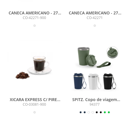
CANECA AMERICANO - 270
CANECA AMERICANO - 270
ML
ML
CO-42271-900
CO-42271
XICARA EXPRESS C/ PIRES
SPITZ. Copo de viagem
AMERICANO - 90 ML
térmico em aço inox 90%
CO-03081-900
94377
reciclado de parede dupla,
com acabamento em mate
(440 mL)