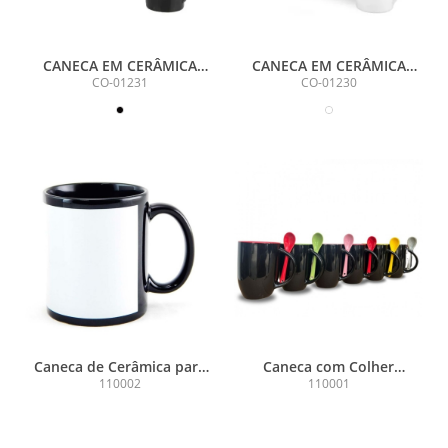
CANECA EM CERÂMICA
CANECA EM CERÂMICA
PRETA - 230ML
230ML - BRANCA
CO-01231
CO-01230
Caneca de Cerâmica para
Caneca com Colher
Sublimação Preta com
Cerâmica Collor
110002
110001
Faixa Branca