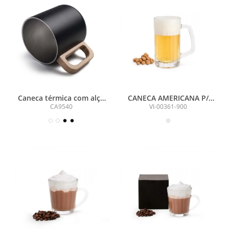
Caneca térmica com alça
CANECA AMERICANA P/
em madeira
CERVEJA/CHOPP - 340 ML
CA9540
VI-00361-900