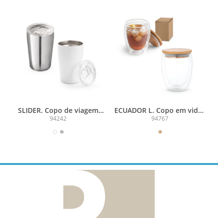
SLIDER. Copo de viagem
ECUADOR L. Copo em vidro
térmico para sublimação
isotérmico (borossilicato),
94242
94767
em aço inox, de parede
térmico com parede dupla
dupla isolada a vácuo (380
isolada a ar (350 mL)
mL)