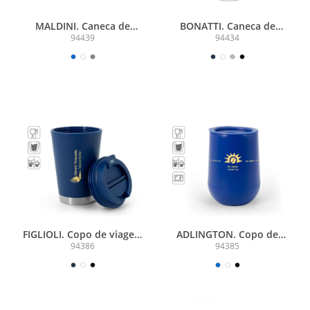
MALDINI. Caneca de
BONATTI. Caneca de
viagem com parede
viagem térmica em aço
94439
94434
interior em aço inox e
inox (400 mL)
acabamento mate 400 mL
FIGLIOLI. Copo de viagem
ADLINGTON. Copo de
em PP com parede dupla e
viagem em PP com parede
94386
94385
à prova de vazamento
dupla isolada a ar