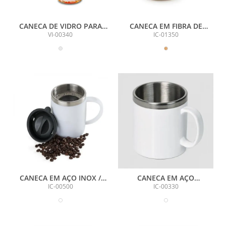
CANECA DE VIDRO PARA
CANECA EM FIBRA DE
CHOPP / CERVEJA - 340 ML
BAMBU - 350 ML
VI-00340
IC-01350
CANECA EM AÇO INOX /
CANECA EM AÇO
POLIESTIRENO - 400 ML
INOX/POLIESTIRENO - 300
IC-00500
IC-00330
ML