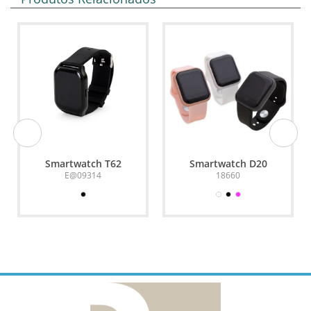
Smartwatch T62
Smartwatch D20
E@09314
18660