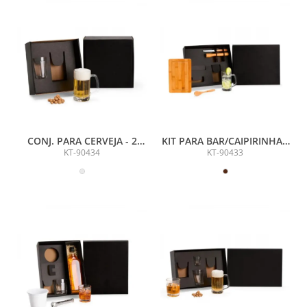
CONJ. PARA CERVEJA - 2
KIT PARA BAR/CAIPIRINHA -
PÇS
5 PÇS
KT-90434
KT-90433