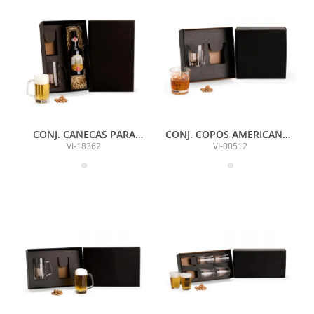
CONJ. CANECAS PARA
CONJ. COPOS AMERICANOS
CERVEJA E ESPAÇO PARA
PARA DRINK - 315 ML - 2
VI-18362
VI-00512
GARRAFA - 2 PÇS
PÇS