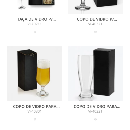
TAÇA DE VIDRO P/
COPO DE VIDRO P/
CHAMPAGNE 190 ML
CERVEJA/DRINKS - 400 ML
VI-Z0711
VI-40321
COPO DE VIDRO PARA
COPO DE VIDRO PARA
CERVEJA / DRINKS 300 ML
CERVEJA / DRINK - 200ML -
VI-40301
VI-40221
COM CAIXA