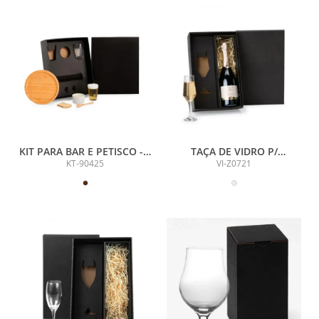
KIT PARA BAR E PETISCO - 5
TAÇA DE VIDRO P/
PÇS
CHAMPAGNE 190 ML - NÃO
KT-90425
VI-Z0721
ACOMPANHA GARRAFA