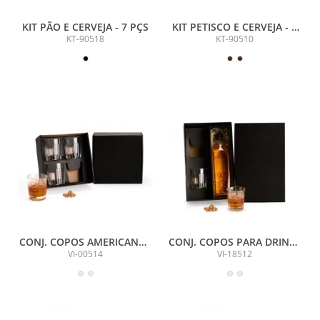
KIT PÃO E CERVEJA - 7 PÇS
KIT PETISCO E CERVEJA - 5
PÇS
KT-90518
KT-90510
CONJ. COPOS AMERICANOS
CONJ. COPOS PARA DRINKS
PARA DRINK - 315 ML - 4
E ESPAÇO PARA GARRAFA -
VI-00514
VI-18512
PÇS
NÃO ACOMPANHA A
GARRAFA - 2 PÇS