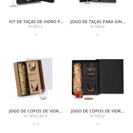
KIT DE TAÇAS DE VIDRO P/
JOGO DE TAÇAS PARA GIN -
CHAMPAGNE 190 ML - 2
2 PÇS - 600ML
VI-18712
VI-18622
PÇS
JOGO DE COPOS DE VIDRO
JOGO DE COPOS DE VIDRO
P/ WHISKY 330 ML COM
P/ WHISKY 330 ML COM
VI-18522-BCO
VI-18522
PORTA COPO - 4 PÇS - NÃO
PORTA COPO
ACOMPANHA A GARRAFA