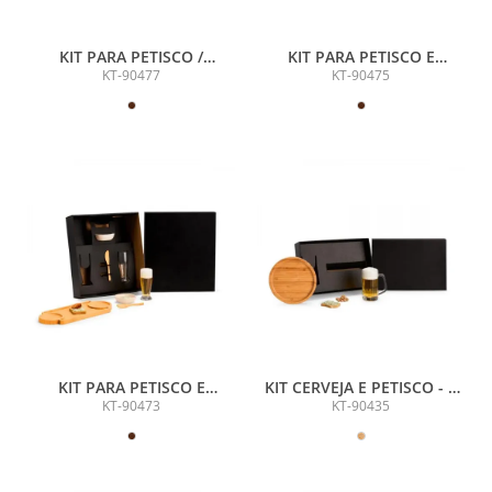
KIT PARA PETISCO /
KIT PARA PETISCO E
CERVEJA - 7 PÇS
CERVEJA - 7 PÇS
KT-90477
KT-90475
KIT PARA PETISCO E
KIT CERVEJA E PETISCO - 2
CERVEJA - 7 PÇS
PÇS
KT-90473
KT-90435