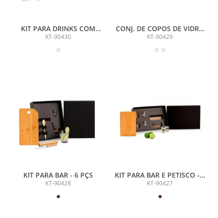
KIT PARA DRINKS COM
CONJ. DE COPOS DE VIDRO
BALDE - NÃO ACOMPANHA
- 4 PÇS
KT-90430
KT-90429
A GARRAFA - 4 PÇS
KIT PARA BAR - 6 PÇS
KIT PARA BAR E PETISCO - 5
PÇS
KT-90428
KT-90427