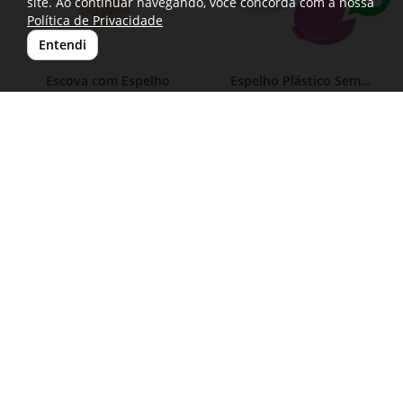
site. Ao continuar navegando, você concorda com a nossa
Política de Privacidade
Entendi
Escova com Espelho
Espelho Plástico Sem
Aumento
10342B
14727
Espelho Duplo Sem
Espelho Plástico