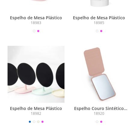
Espelho de Mesa Plástico
Espelho de Mesa Plástico
18983
18985
Espelho de Mesa Plástico
Espelho Couro Sintético
Retangular de Bolso
18982
18920