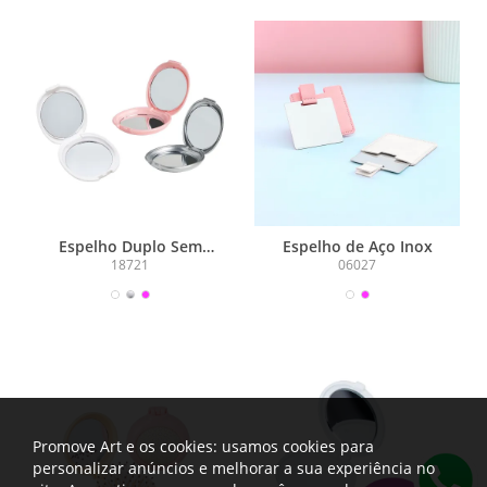
Espelho Duplo Sem
Espelho de Aço Inox
Aumento Plástico
18721
06027
Promove Art e os cookies: usamos cookies para
personalizar anúncios e melhorar a sua experiência no