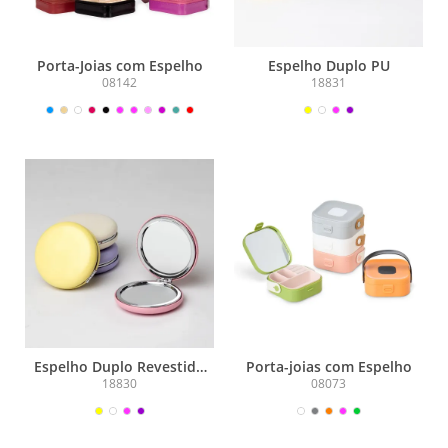
Porta-Joias com Espelho
Espelho Duplo PU
08142
18831
Espelho Duplo Revestido
Porta-joias com Espelho
em PU
18830
08073