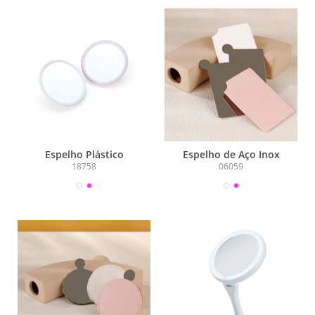
Espelho Plástico
Espelho de Aço Inox
18758
06059