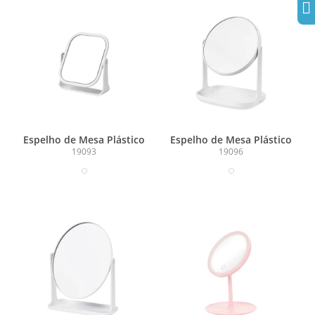
Espelho de Mesa Plástico
Espelho de Mesa Plástico
19093
19096