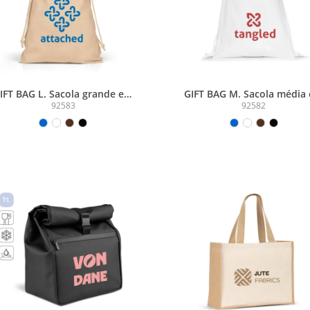
IFT BAG L. Sacola grande em
GIFT BAG M. Sacola média
non-woven (60 g/m²) termo-
non-woven (60 g/m²) term
92583
92582
selada
selada