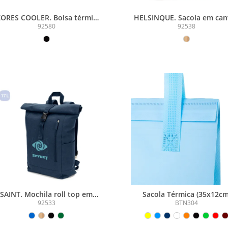
ORES COOLER. Bolsa térmica
HELSINQUE. Sacola em can
em PU, com isolamento
(320g/m²), com fundo e late
92580
92538
em PEVA (7L)
em juta laminada (350 g/m²
tons naturais
SAINT. Mochila roll top em
Sacola Térmica (35x12cm
lgodão reciclado e poliéster
92533
BTN304
reciclado (380 g/m²)