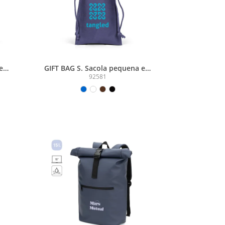
 em
GIFT BAG S. Sacola pequena em
o-
non-woven (60 g/m²) termo-
92581
selada