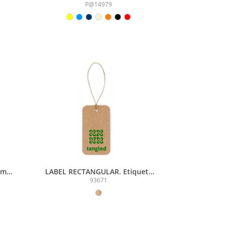
P@14979
em
LABEL RECTANGULAR. Etiqueta
/m²)
em papel 100% reciclado (700
93671
g/m²) com formato retangular