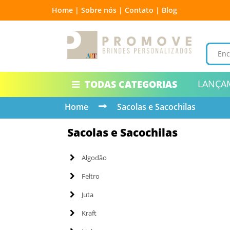
Home |
Sobre nós |
Contato |
Blog
LANÇA
TODAS CATEGORIAS
Home
Sacolas e Sacochilas
Sacolas e Sacochilas
Algodão
Feltro
Juta
Kraft