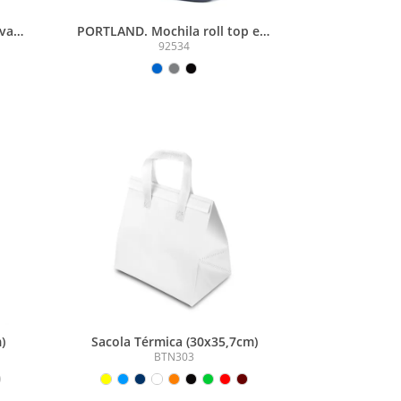
vas
PORTLAND. Mochila roll top em
rais
PU com bolso para notebook
92534
) de
(16 )
)
Sacola Térmica (30x35,7cm)
BTN303