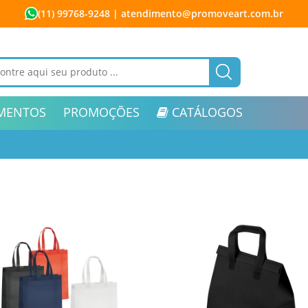
(11) 99768-9248
| atendimento@promoveart.com.br
MENTOS
PROMOÇÕES
CATÁLOGOS