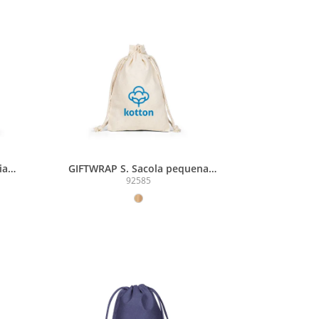
ia
GIFTWRAP S. Sacola pequena
)
100% algodão (120 g/m²)
92585