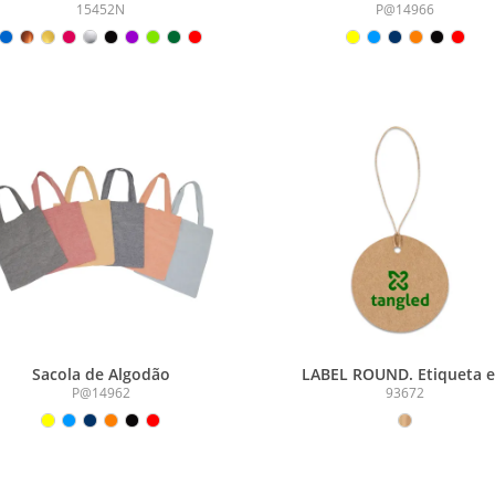
15452N
P@14966
Sacola de Algodão
LABEL ROUND. Etiqueta 
papel 100% reciclado (700 g
P@14962
93672
com formato circular