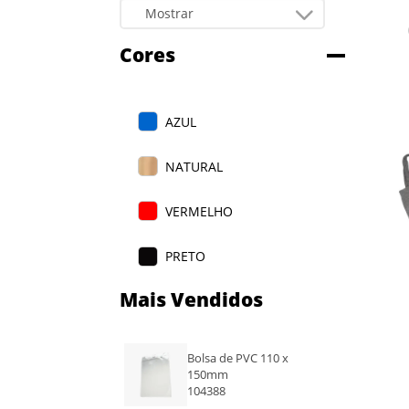
Cores
AZUL
NATURAL
VERMELHO
PRETO
Mais Vendidos
CINZA
VERDE
Bolsa de PVC 110 x
150mm
BRANCO
104388