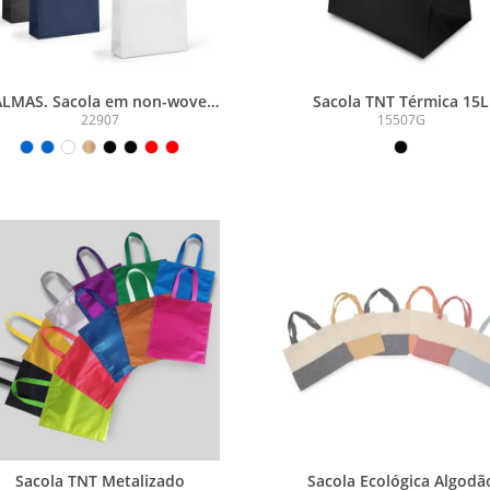
LMAS. Sacola em non-woven
Sacola TNT Térmica 15L
(80 g/m²) termo-selado
22907
15507G
Sacola TNT Metalizado
Sacola Ecológica Algodã