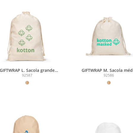
GIFTWRAP L. Sacola grande
GIFTWRAP M. Sacola méd
100% algodão (120 g/m²)
100% algodão (120 g/m²
92587
92586