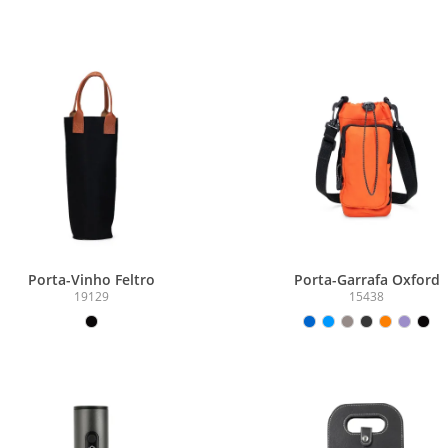
Porta-Vinho Feltro
Porta-Garrafa Oxford
19129
15438