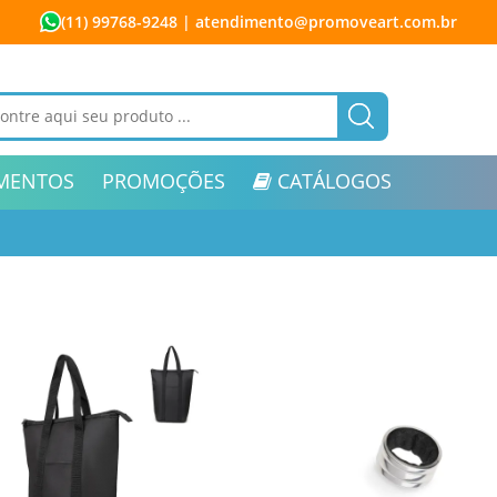
(11) 99768-9248
| atendimento@promoveart.com.br
MENTOS
PROMOÇÕES
CATÁLOGOS