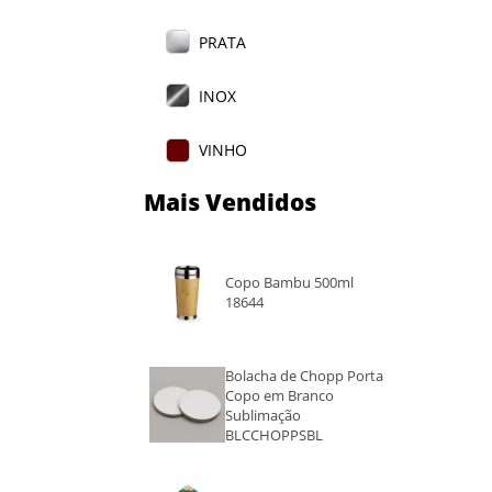
PRATA
INOX
VINHO
Mais Vendidos
AZUL
AMARELO
Copo Bambu 500ml
18644
VERMELHO
VERDE
Bolacha de Chopp Porta
Copo em Branco
Sublimação
BRANCO
BLCCHOPPSBL
MARROM