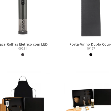
aca-Rolhas Elétrico com LED
Porta-Vinho Duplo Cour
Sintético
09281
19127