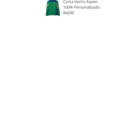
Corta Vento Aspen
100% Personalizado
CHUMBO
84200
BEGE
NATURAL
CROMADO
TRANSPARENTE
CINZA
BAMBU
MADEIRA CLARA
MADEIRA