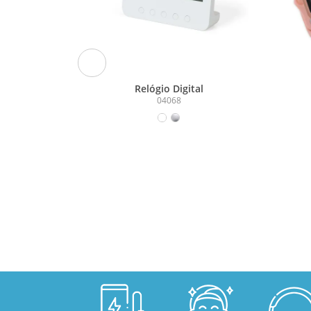
118
Relógio Digital
04068