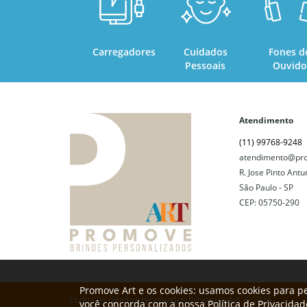
Carregadores
Cuidados
Fones d
Pessoais
Ouvido
Atendimento
(11) 99768-9248
atendimento@pro
R. Jose Pinto Antu
São Paulo - SP
CEP: 05750-290
Promove Art e os cookies: usamos cookies para pe
Todos os direitos reservados Promove Art © 2026
você concorda com a nossa
Política de Privacidad