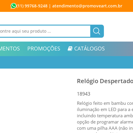
(11) 99768-9248
| atendimento@promoveart.com.br
MENTOS
PROMOÇÕES
CATÁLOGOS
Relógio Despertad
18943
Relógio feito em bambu com
iluminação em LED para a e
incluindo temperatura amb
opção de programar alarmes
com uma pilha AAA (não inc