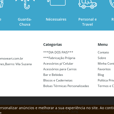
e
Guarda-
Nécessaires
Personal e
R
Chuva
Travel
Categorias
Menu
***DIA DOS PAIS***
Contato
***Fabricação Própria
Sobre
moveart.com.br
Acessórios p/ Celular
Minha Con
nes,Bairro: Vila Suzana
Acessórios para Carros
Favoritos
Bar e Bebidas
Blog
Blocos e Cadernetas
Política Pr
Bolsas Térmicas Personalizadas
Termos e C
rsonalizar anúncios e melhorar a sua experiência no site. Ao cont
Desenvolvido por
A. Jung
e