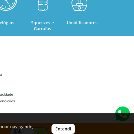
elógios
Squeezes e
Umidificadores
Garrafas
ta
ivacidade
ondições
inuar navegando,
Entendi